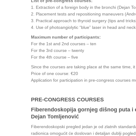
List of pre-congress courses:
1. Extraction of a foreign body in the bronchi (Dejan T
2. Placement tests and repositioning maneuvers (And
3. Practical approach to thyroid surgery (tips and trick
4. Use of photoangiolytic “blue” laser in head and nec
Maximum number of participants:
For the 1st and 2nd courses – ten
For the 3rd course – twenty
For the 4th course – five
Since the courses are taking place at the same time, i
Price of one course: €20
Application for participation in pre-congress courses 
PRE-CONGRESS COURSES
Fiberendoskopija gornjeg dišnog puta i e
Dejan Tomljenović
Fiberendoskopski pregled jedan je od zlatnih standarda
radionica omogućit će doslovan i detaljan dublji pogled