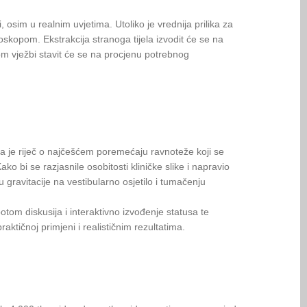
 osim u realnim uvjetima. Utoliko je vrednija prilika za
oskopom. Ekstrakcija stranoga tijela izvodit će se na
m vježbi stavit će se na procjenu potrebnog
 da je riječ o najčešćem poremećaju ravnoteže koji se
 Kako bi se razjasnile osobitosti kliničke slike i napravio
gravitacije na vestibularno osjetilo i tumačenju
potom diskusija i interaktivno izvođenje statusa te
ktičnoj primjeni i realističnim rezultatima.