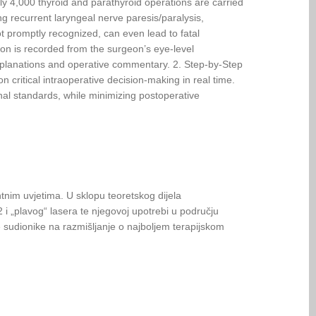
y 4,000 thyroid and parathyroid operations are carried
ing recurrent laryngeal nerve paresis/paralysis,
ot promptly recognized, can even lead to fatal
ion is recorded from the surgeon’s eye-level
d explanations and operative commentary. 2. Step-by-Step
 critical intraoperative decision-making in real time.
nal standards, while minimizing postoperative
antnim uvjetima. U sklopu teoretskog dijela
 i „plavog“ lasera te njegovoj upotrebi u području
e sudionike na razmišljanje o najboljem terapijskom