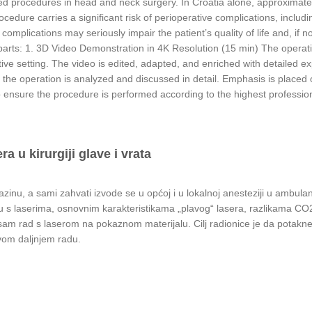
d procedures in head and neck surgery. In Croatia alone, approximatel
ocedure carries a significant risk of perioperative complications, includ
mplications may seriously impair the patient’s quality of life and, if n
 parts: 1. 3D Video Demonstration in 4K Resolution (15 min) The operat
rative setting. The video is edited, adapted, and enriched with detaile
the operation is analyzed and discussed in detail. Emphasis is placed on
o ensure the procedure is performed according to the highest professio
a u kirurgiji glave i vrata
u razinu, a sami zahvati izvode se u općoj i u lokalnoj anesteziji u ambul
du s laserima, osnovnim karakteristikama „plavog“ lasera, razlikama CO2
i sam rad s laserom na pokaznom materijalu. Cilj radionice je da potakn
 svom daljnjem radu.