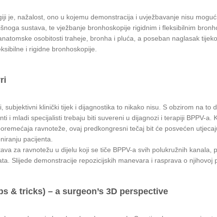
giji je, nažalost, ono u kojemu demonstracija i uvježbavanje nisu mogući,
išnoga sustava, te vježbanje bronhoskopije rigidnim i fleksibilnim bronh
atomske osobitosti traheje, bronha i pluća, a poseban naglasak tijeko
eksibilne i rigidne bronhoskopije.
ri
subjektivni klinički tijek i dijagnostika to nikako nisu. S obzirom na to
anti i mladi specijalisti trebaju biti suvereni u dijagnozi i terapiji BPPV-a.
oremećaja ravnoteže, ovaj predkongresni tečaj bit će posvećen utjecaju 
niranju pacijenta.
ustava za ravnotežu u dijelu koji se tiče BPPV-a svih polukružnih kanala, 
a. Slijede demonstracije repozicijskih manevara i rasprava o njihovoj pra
ips & tricks) – a surgeon’s 3D perspective