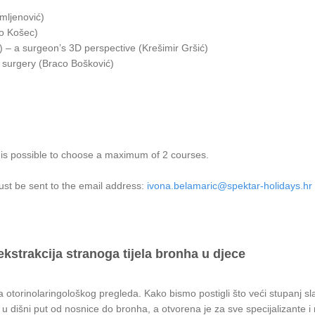
omljenović)
ro Košec)
s) – a surgeon’s 3D perspective (Krešimir Gršić)
k surgery (Braco Bošković)
t is possible to choose a maximum of 2 courses.
must be sent to the email address:
ivona.belamaric@spektar-holidays.hr
kstrakcija stranoga tijela bronha u djece
 otorinolaringološkog pregleda. Kako bismo postigli što veći stupanj sla
 u dišni put od nosnice do bronha, a otvorena je za sve specijalizante i 