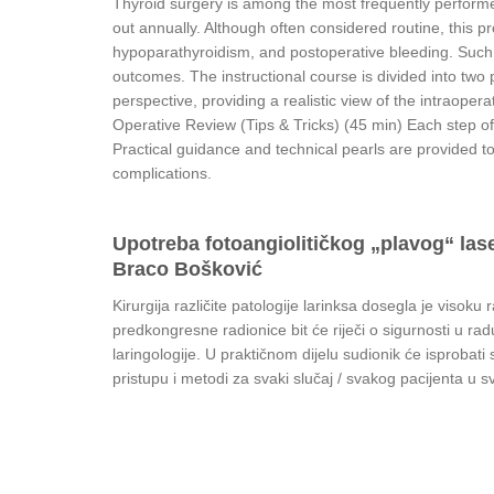
Thyroid surgery is among the most frequently performe
out annually. Although often considered routine, this pr
hypoparathyroidism, and postoperative bleeding. Such co
outcomes. The instructional course is divided into two
perspective, providing a realistic view of the intraope
Operative Review (Tips & Tricks) (45 min) Each step of 
Practical guidance and technical pearls are provided t
complications.
Upotreba fotoangiolitičkog „plavog“ laser
Braco Bošković
Kirurgija različite patologije larinksa dosegla je visok
predkongresne radionice bit će riječi o sigurnosti u ra
laringologije. U praktičnom dijelu sudionik će isprobat
pristupu i metodi za svaki slučaj / svakog pacijenta u