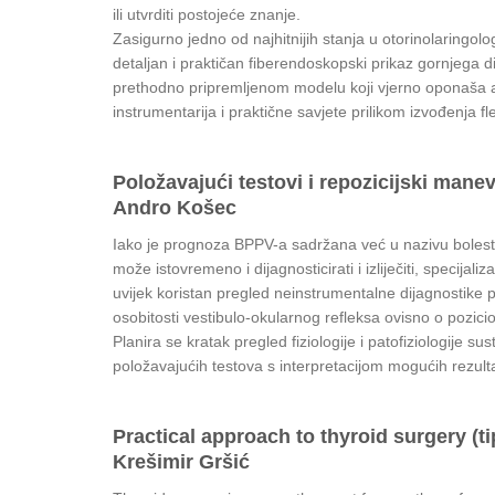
ili utvrditi postojeće znanje.
Zasigurno jedno od najhitnijih stanja u otorinolaringolo
detaljan i praktičan fiberendoskopski prikaz gornjega d
prethodno pripremljenom modelu koji vjerno oponaša an
instrumentarija i praktične savjete prilikom izvođenja fl
Položavajući testovi i repozicijski manev
Andro Košec
Iako je prognoza BPPV-a sadržana već u nazivu bolesti, 
može istovremeno i dijagnosticirati i izliječiti, specijaliz
uvijek koristan pregled neinstrumentalne dijagnostike p
osobitosti vestibulo-okularnog refleksa ovisno o pozicio
Planira se kratak pregled fiziologije i patofiziologije s
položavajućih testova s interpretacijom mogućih rezultat
Practical approach to thyroid surgery (t
Krešimir Gršić